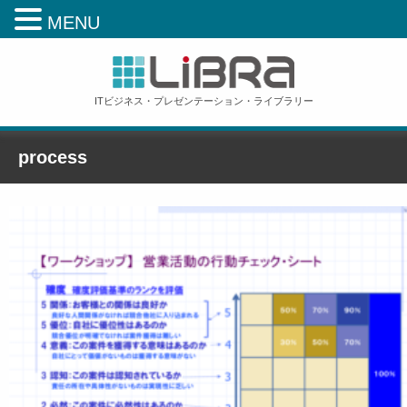
MENU
ITビジネス・プレゼンテーション・ライブラリー
process
ホーム
»
process