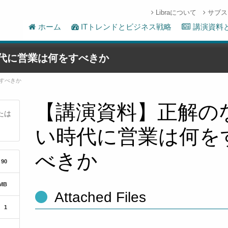
Libraについて
サブス
ホーム
ITトレンドとビジネス戦略
講演資料
代に営業は何をすべきか
すべきか
【講演資料】正解の
たは
い時代に営業は何を
べきか
90
 MB
Attached Files
1