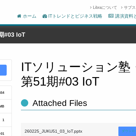
Libraについて
サブス
ホーム
ITトレンドとビジネス戦略
講演資料
03 IoT
ITソリューション塾
第51期#03 IoT
554
Attached Files
 MB
1
260225_JUKU51_03_IoT.pptx
ダウンロ
-01