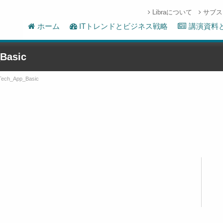
Libraについて
サブス
ホーム
ITトレンドとビジネス戦略
講演資料
Basic
Tech_App_Basic