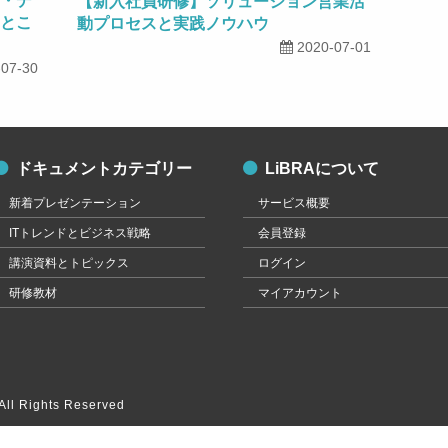
・デ
【新入社員研修】ソリューション営業活
とこ
動プロセスと実践ノウハウ
2020-07-01
-07-30
ドキュメントカテゴリー
LiBRAについて
新着プレゼンテーション
サービス概要
ITトレンドとビジネス戦略
会員登録
講演資料とトピックス
ログイン
研修教材
マイアカウント
ll Rights Reserved