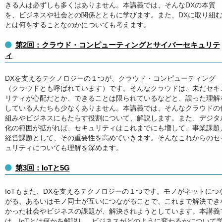
きる人は必ずしも多くはありません。本講義では、そんなDXの本質
を、ビジネスや社会との関係とともに学びます。また、DXに取り組
とは何をすることなのかについても考えます。
第2回：クラウド・コンピューティングとサイバーセキュリテ
ィ
DXを支えるテクノロジーの１つが、クラウド・コンピューティング
（クラウドとも呼ばれています）です。そんなクラウドは、未だセキ
リティが心配だとか、できることは限られているなどと、誤った理解
している人たちも少なくありません。本講義では、そんなクラウドの
組みやビジネスにもたらす役割について、解説します。また、デジタ
化の範囲が拡がれば、セキュリティはこれまでにも増して、事業課題
経営課題として、その重要性を高めていきます。そんなこれからのセ
ュリティについても理解を深めます。
第3回：IoTと5G
IoTもまた、DXを支えるテクノロジーの１つです。モノがネットにつ
がる、あるいはモノ同士が互いにつながることで、これまで解決でき
かった社会やビジネスの課題が、解決されようとしています。本講義
は、IoTとは何かを解説し、ビジネスがどのように変わるかについて