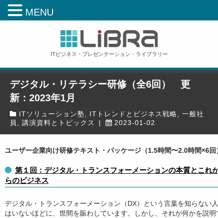
MENU
ITビジネス・プレゼンテーション・ライブラリー
デジタル・リテラシー研修（全6回） 更
新：2023年1月
ITソリューション塾
,
ITトレンドとビジネス戦略
,
一般社
員
,
講演資料とトピックス
|
2023-01-02
ホーム
»
研修教材
»
一般社員
»
デジタル・リテラシー研修（全6回） 更新：2023年1月
ユーザー企業向け研修テキスト・パッケージ（1.5時間〜2.0時間×6回
第１回：デジタル・トランスフォーメーションの本質とこれ
らのビジネス
デジタル・トランスフォーメーション（DX）という言葉を知らない
はいないほどに、世間を賑わしています。しかし、それが何かを説明