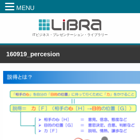
MENU
ITビジネス・プレゼンテーション・ライブラリー
160919_percesion
ホーム
»
【一般社員研修】説得の科学
»
160919_percesion