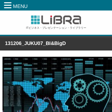
MENU
ITビジネス・プレゼンテーション・ライブラリー
131206_JUKU07_BI&BigD
ホーム
»
131206_JUKU07_BI&BigD