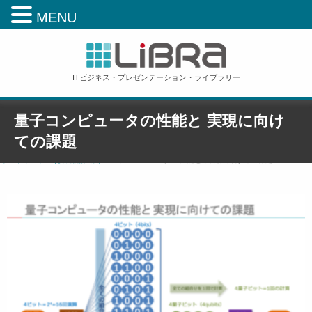
MENU
ITビジネス・プレゼンテーション・ライブラリー
量子コンピュータの性能と 実現に向け
ての課題
ホーム
»
【図解】コレ一枚でわかる最新ITトレンド 改装新訂3版
»
書籍内図表とパワーポ
イントサンプル(改装新訂3版)
»
量子コンピュータの性能と 実現に向けての課題