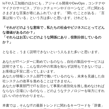
IoTや人工知能のほかにも，アジャイル開発やDevOps，コンテナや
マイクロサービス，ブロックチェーンやドローンなど，ITに関わる
さまざまな言葉が巷にあふれています。「聞いたことがある」「言
葉は知っている」という方は多いと思います。けれども，
「それがどのような意味で，私たちの社会やビジネスにとってどん
な価値があるのか？」
「それらはお互いにどのような関係にあり，役割分担しているの
か？」
となると，うまく説明できないという人もまた多いと思います。
あなたがITベンダーに勤めているのなら，自社の製品やサービスは
説明できても，こんな世の中の常識を知らず説明もできないでは，
お客様は不安に思ってしまいます。
あなたが情報システム部門で働いているのなら，未来を見越した自
社システムの改革を進めることはできません。
あなたが事業部門でITを活かして事業の差別化を推し進めなければ
ならない立場にいるのなら，どのようなテクノロジーを味方にすれ
ばいいのかがわかりません。
本書では，そんなITの最新トレンドに関わるキーワードを「辞書」