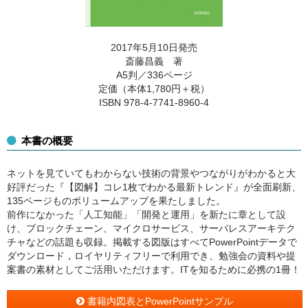
2017年5月10日発売
斎藤昌義 著
A5判／336ページ
定価（本体1,780円＋税）
ISBN 978-4-7741-8960-4
本書の概要
ネットを見ていてもわからない技術の背景やつながりがわかると大
好評だった『【図解】コレ1枚でわかる最新トレンド』が全面刷新、
135ページものボリュームアップを果たしました。
前作になかった「人工知能」「開発と運用」を新たに章として設
け、ブロックチェーン、マイクロサービス、サーバレスアーキテク
チャなどの話題も収録。掲載する図版はすべてPowerPointデータで
ダウンロード，ロイヤリティフリーで利用でき、勉強会の資料や提
案書の素材としてご活用いただけます。ITを知るために必携の1冊！
書籍内図表とPowerPointサンプル