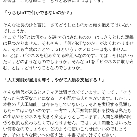
本書は，こんな時にも，きっとお役に立つはずです。
「うちもIoTで何かできないのか？」
そんな社長のひと言に，さてどうしたものかと頭を抱えてはいない
でしょうか。
そこで「IoTとは何か」を調べてはみたものの，はっきりとした定義
は見つかりません。そもそも，「何がIoTなのか」がよくわかりませ
ん。それも当然のことで，IoTというテクノロジーはありません。
IoTとは，ビジネスを組み立てる枠組みなのです。では，それはいっ
たい，どのようなものでしょうか。そんなIoTを「ビジネスに取り込
む」とは，どういうことなのでしょうか。
「人工知能が雇用を奪う，やがて人類を支配する！」
そんな時代が来るとメディアは騒ぎ立てています。そして，「そう
なったら大変なことになる」と心配する人たちがいます。しかし，
本物の「人工知能」は存在もしていないし，それを実現する見通し
もたってはいないのです。一方で，人工知能に関わる技術は私たち
の生活やビジネスを大きく変えようとしています。人間と機械の関
係や役割も変わらなくてはなりません。では，人工知能とはいった
い何者なのでしょうか。どのように使いこなせばいいのでしょう
か。そのような問いへの答えは，本書で見つけてください。